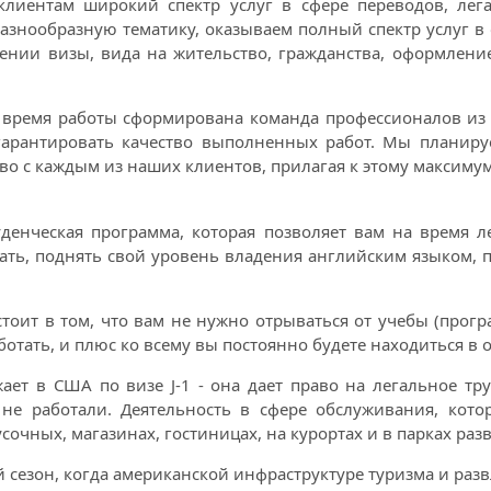
лиентам широкий спектр услуг в сфере переводов, лег
знообразную тематику, оказываем полный спектр услуг в о
ении визы, вида на жительство, гражданства, оформление
а время работы сформирована команда профессионалов и
гарантировать качество выполненных работ. Мы планиру
во с каждым из наших клиентов, прилагая к этому максим
уденческая программа, которая позволяет вам на время л
ать, поднять свой уровень владения английским языком, 
тоит в том, что вам не нужно отрываться от учебы (прогр
тать, и плюс ко всему вы постоянно будете находиться в 
ает в США по визе J-1 - она дает право на легальное тр
 не работали. Деятельность в сфере обслуживания, кото
усочных, магазинах, гостиницах, на курортах и в парках раз
й сезон, когда американской инфраструктуре туризма и раз