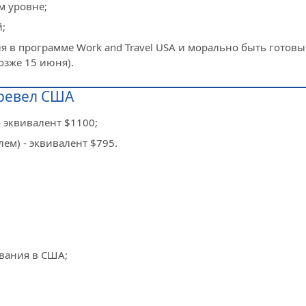
м уровне;
;
 в программе Work and Travel USA и морально быть готовым
озже 15 июня).
Тревел США
 эквивалент $1100;
ем) - эквивалент $795.
ывания в США;