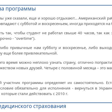
тва программы
к мы уже сказали, еще и хорошо отдыхают... Американский р
падают с субботой и воскресеньем, иногда приходятся на 
ь так, чтобы студент не работал свыше 40 часов, так как
очно - "overtime").
 либо привычные нам субботу и воскресенье, либо выхо
у еще более привлекательной.
 это время можно неплохо узнать страну, отлично попракт
жеством новых друзей. Четыре с половиной месяца – это м
й участник программы определяет их самостоятельно. Ест
ловие обязательно для исполнения - вернуться в Украин
оторые стали действовать с 2010 г.
едицинского страхования